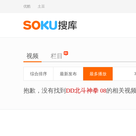
优酷
土豆
视频
栏目
综合排序
最新发布
最多播放
抱歉，没有找到
DD北斗神拳 08
的相关视