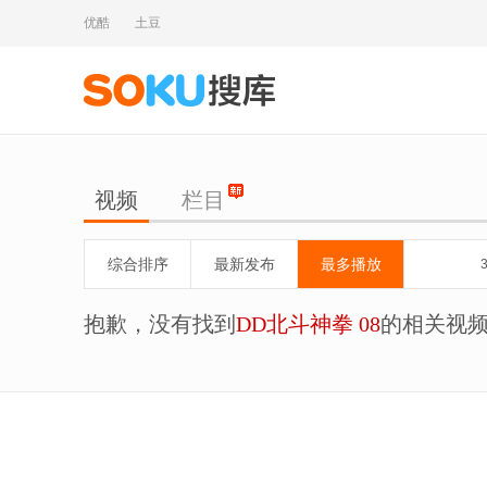
优酷
土豆
视频
栏目
综合排序
最新发布
最多播放
抱歉，没有找到
DD北斗神拳 08
的相关视