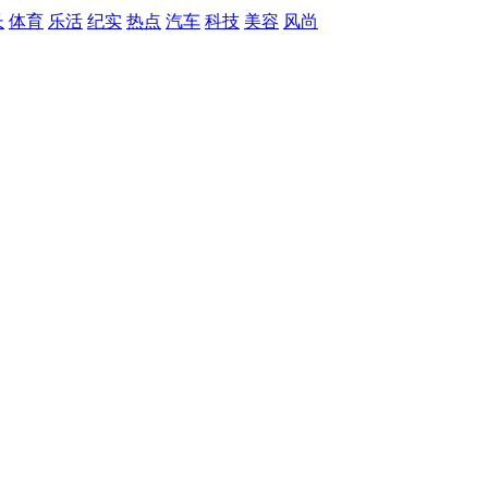
长
体育
乐活
纪实
热点
汽车
科技
美容
风尚