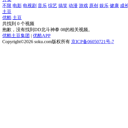
不限
电影
电视剧
音乐
综艺
搞笑
动漫
游戏
原创
娱乐
健康
成
土豆
优酷
土豆
共找到
0
个视频
抱歉，没有找到
DD北斗神拳 08
的相关视频。
优酷土豆集团
|
优酷APP
Copyright©2026
soku.com版权所有
京ICP备06050721号-7