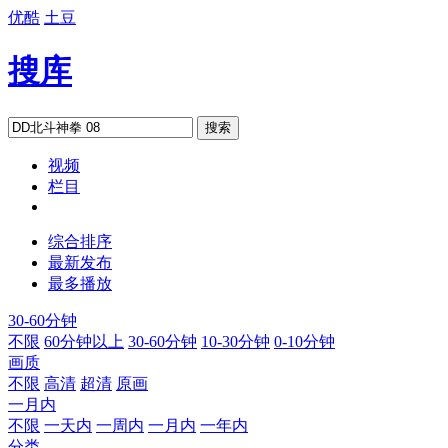
优酷
土豆
搜库
搜索
视频
栏目
综合排序
最新发布
最多播放
30-60分钟
不限
60分钟以上
30-60分钟
10-30分钟
0-10分钟
画质
不限
高清
超清
原画
一月内
不限
一天内
一周内
一月内
一年内
分类