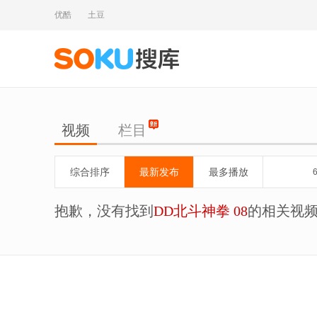
优酷
土豆
视频
栏目
综合排序
最新发布
最多播放
抱歉，没有找到
DD北斗神拳 08
的相关视