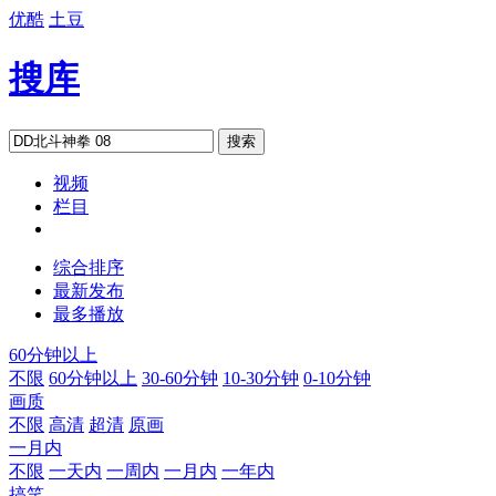
优酷
土豆
搜库
搜索
视频
栏目
综合排序
最新发布
最多播放
60分钟以上
不限
60分钟以上
30-60分钟
10-30分钟
0-10分钟
画质
不限
高清
超清
原画
一月内
不限
一天内
一周内
一月内
一年内
搞笑