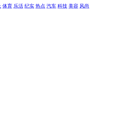
长
体育
乐活
纪实
热点
汽车
科技
美容
风尚