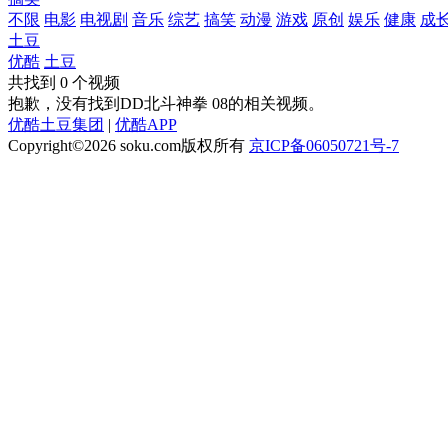
不限
电影
电视剧
音乐
综艺
搞笑
动漫
游戏
原创
娱乐
健康
成
土豆
优酷
土豆
共找到
0
个视频
抱歉，没有找到
DD北斗神拳 08
的相关视频。
优酷土豆集团
|
优酷APP
Copyright©2026
soku.com版权所有
京ICP备06050721号-7