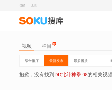
优酷
土豆
视频
栏目
综合排序
最新发布
最多播放
抱歉，没有找到
DD北斗神拳 08
的相关视