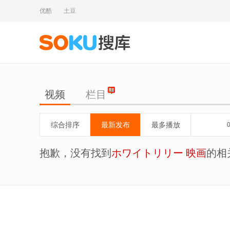
优酷
土豆
视频
栏目
综合排序
最新发布
最多播放
抱歉，没有找到
ホワイトリリー 映画
的相