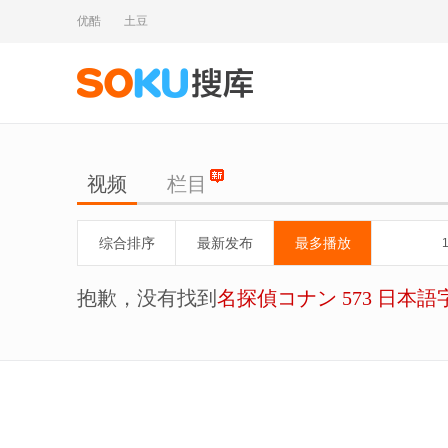
优酷
土豆
视频
栏目
综合排序
最新发布
最多播放
抱歉，没有找到
名探偵コナン 573 日本語