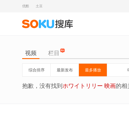
优酷
土豆
视频
栏目
综合排序
最新发布
最多播放
抱歉，没有找到
ホワイトリリー 映画
的相