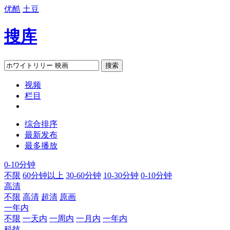
优酷
土豆
搜库
搜索
视频
栏目
综合排序
最新发布
最多播放
0-10分钟
不限
60分钟以上
30-60分钟
10-30分钟
0-10分钟
高清
不限
高清
超清
原画
一年内
不限
一天内
一周内
一月内
一年内
科技