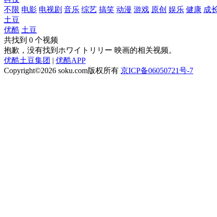
不限
电影
电视剧
音乐
综艺
搞笑
动漫
游戏
原创
娱乐
健康
成
土豆
优酷
土豆
共找到
0
个视频
抱歉，没有找到
ホワイトリリー 映画
的相关视频。
优酷土豆集团
|
优酷APP
Copyright©2026
soku.com版权所有
京ICP备06050721号-7