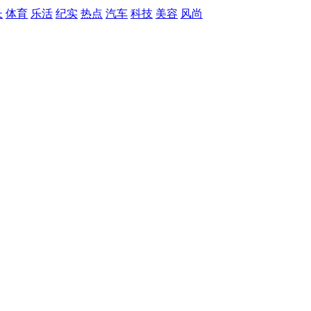
长
体育
乐活
纪实
热点
汽车
科技
美容
风尚