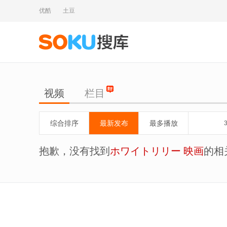
优酷
土豆
视频
栏目
综合排序
最新发布
最多播放
抱歉，没有找到
ホワイトリリー 映画
的相