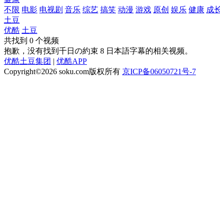
不限
电影
电视剧
音乐
综艺
搞笑
动漫
游戏
原创
娱乐
健康
成
土豆
优酷
土豆
共找到
0
个视频
抱歉，没有找到
千日の約束 8 日本語字幕
的相关视频。
优酷土豆集团
|
优酷APP
Copyright©2026
soku.com版权所有
京ICP备06050721号-7