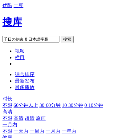
优酷
土豆
搜库
搜索
视频
栏目
综合排序
最新发布
最多播放
时长
不限
60分钟以上
30-60分钟
10-30分钟
0-10分钟
高清
不限
高清
超清
原画
一月内
不限
一天内
一周内
一月内
一年内
健康