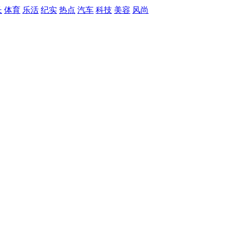
长
体育
乐活
纪实
热点
汽车
科技
美容
风尚