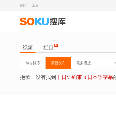
优酷
土豆
视频
栏目
综合排序
最新发布
最多播放
抱歉，没有找到
千日の約束 8 日本語字幕