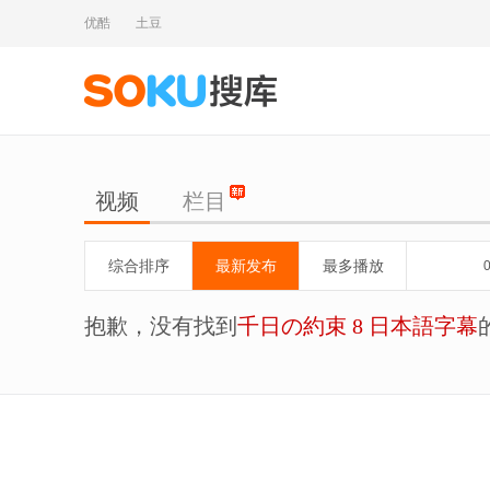
优酷
土豆
视频
栏目
综合排序
最新发布
最多播放
抱歉，没有找到
千日の約束 8 日本語字幕