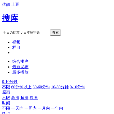
优酷
土豆
搜库
搜索
视频
栏目
综合排序
最新发布
最多播放
0-10分钟
不限
60分钟以上
30-60分钟
10-30分钟
0-10分钟
原画
不限
高清
超清
原画
时间
不限
一天内
一周内
一月内
一年内
热点