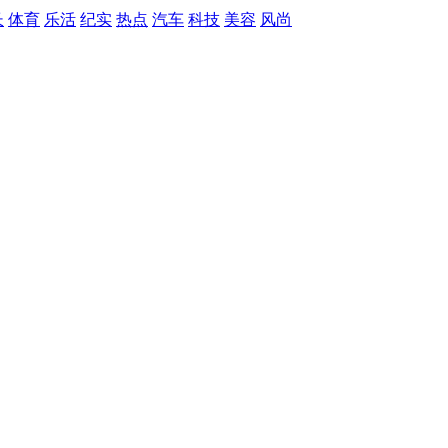
长
体育
乐活
纪实
热点
汽车
科技
美容
风尚