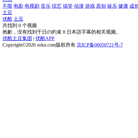
不限
电影
电视剧
音乐
综艺
搞笑
动漫
游戏
原创
娱乐
健康
成
土豆
优酷
土豆
共找到
0
个视频
抱歉，没有找到
千日の約束 8 日本語字幕
的相关视频。
优酷土豆集团
|
优酷APP
Copyright©2026
soku.com版权所有
京ICP备06050721号-7