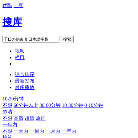
优酷
土豆
搜库
搜索
视频
栏目
综合排序
最新发布
最多播放
10-30分钟
不限
60分钟以上
30-60分钟
10-30分钟
0-10分钟
超清
不限
高清
超清
原画
一年内
不限
一天内
一周内
一月内
一年内
搞笑