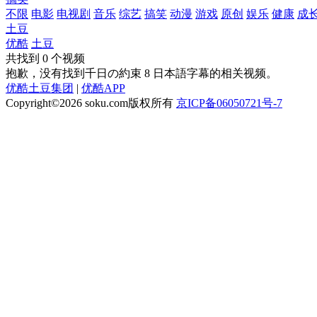
不限
电影
电视剧
音乐
综艺
搞笑
动漫
游戏
原创
娱乐
健康
成
土豆
优酷
土豆
共找到
0
个视频
抱歉，没有找到
千日の約束 8 日本語字幕
的相关视频。
优酷土豆集团
|
优酷APP
Copyright©2026
soku.com版权所有
京ICP备06050721号-7