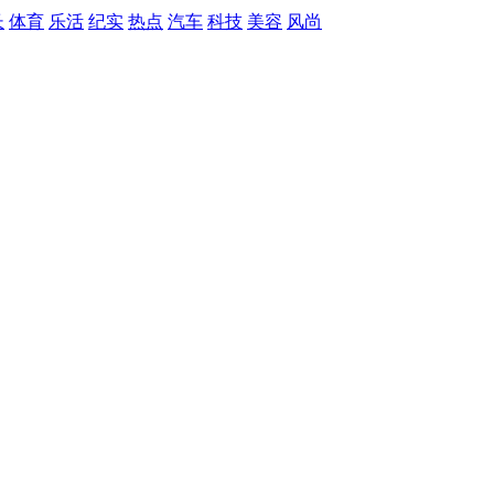
长
体育
乐活
纪实
热点
汽车
科技
美容
风尚