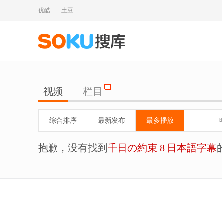
优酷
土豆
视频
栏目
综合排序
最新发布
最多播放
抱歉，没有找到
千日の約束 8 日本語字幕