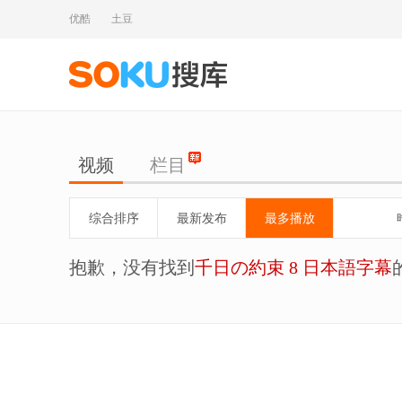
优酷
土豆
视频
栏目
综合排序
最新发布
最多播放
抱歉，没有找到
千日の約束 8 日本語字幕