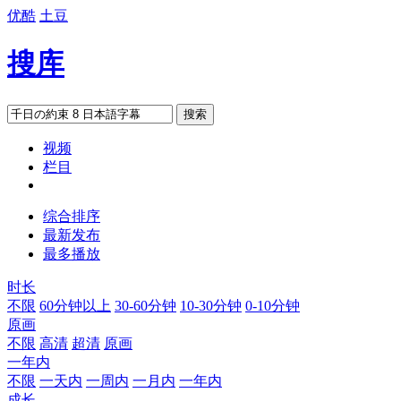
优酷
土豆
搜库
搜索
视频
栏目
综合排序
最新发布
最多播放
时长
不限
60分钟以上
30-60分钟
10-30分钟
0-10分钟
原画
不限
高清
超清
原画
一年内
不限
一天内
一周内
一月内
一年内
成长