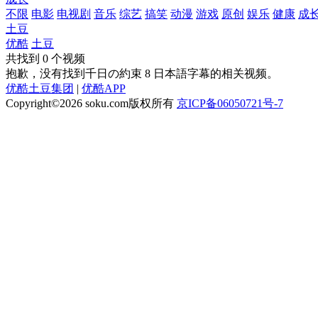
不限
电影
电视剧
音乐
综艺
搞笑
动漫
游戏
原创
娱乐
健康
成
土豆
优酷
土豆
共找到
0
个视频
抱歉，没有找到
千日の約束 8 日本語字幕
的相关视频。
优酷土豆集团
|
优酷APP
Copyright©2026
soku.com版权所有
京ICP备06050721号-7