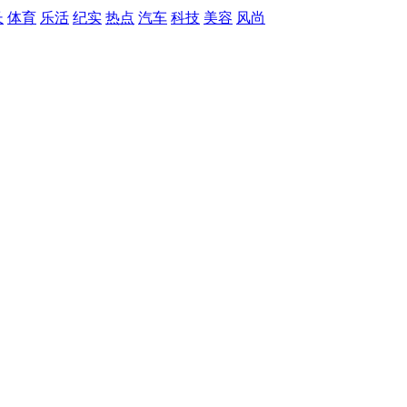
长
体育
乐活
纪实
热点
汽车
科技
美容
风尚