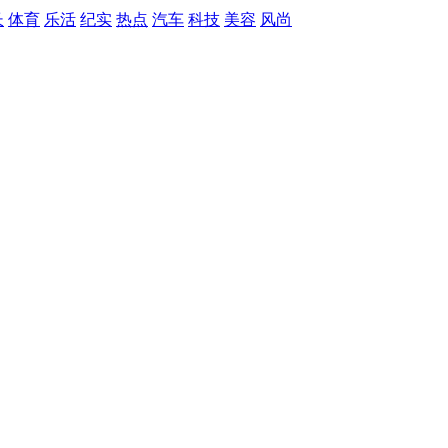
长
体育
乐活
纪实
热点
汽车
科技
美容
风尚