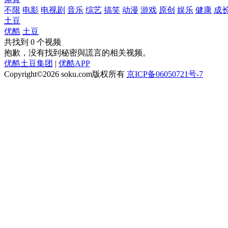
不限
电影
电视剧
音乐
综艺
搞笑
动漫
游戏
原创
娱乐
健康
成
土豆
优酷
土豆
共找到
0
个视频
抱歉，没有找到
秘密與謊言
的相关视频。
优酷土豆集团
|
优酷APP
Copyright©2026
soku.com版权所有
京ICP备06050721号-7