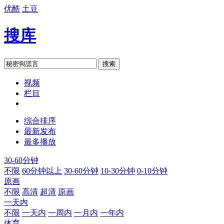
优酷
土豆
搜库
搜索
视频
栏目
综合排序
最新发布
最多播放
30-60分钟
不限
60分钟以上
30-60分钟
10-30分钟
0-10分钟
原画
不限
高清
超清
原画
一天内
不限
一天内
一周内
一月内
一年内
体育