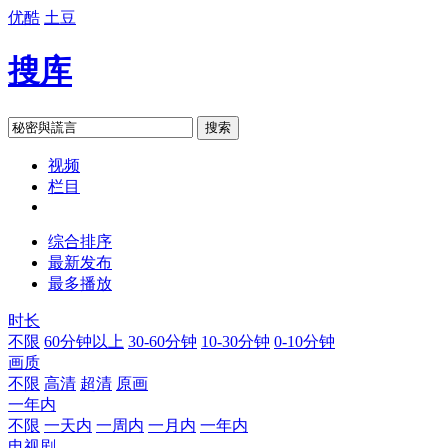
优酷
土豆
搜库
搜索
视频
栏目
综合排序
最新发布
最多播放
时长
不限
60分钟以上
30-60分钟
10-30分钟
0-10分钟
画质
不限
高清
超清
原画
一年内
不限
一天内
一周内
一月内
一年内
电视剧