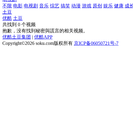
不限
电影
电视剧
音乐
综艺
搞笑
动漫
游戏
原创
娱乐
健康
成
土豆
优酷
土豆
共找到
0
个视频
抱歉，没有找到
秘密與謊言
的相关视频。
优酷土豆集团
|
优酷APP
Copyright©2026
soku.com版权所有
京ICP备06050721号-7