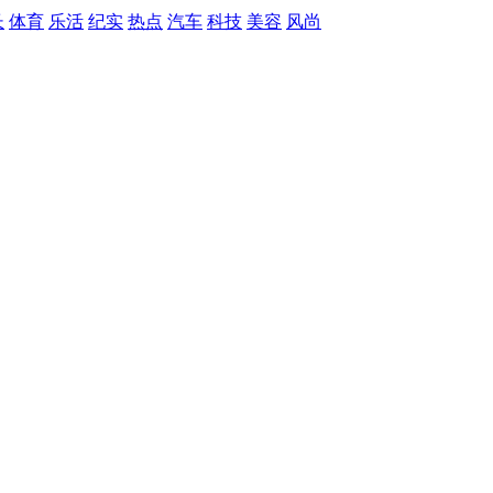
长
体育
乐活
纪实
热点
汽车
科技
美容
风尚