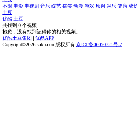
不限
电影
电视剧
音乐
综艺
搞笑
动漫
游戏
原创
娱乐
健康
成
土豆
优酷
土豆
共找到
0
个视频
抱歉，没有找到
記得你
的相关视频。
优酷土豆集团
|
优酷APP
Copyright©2026
soku.com版权所有
京ICP备06050721号-7