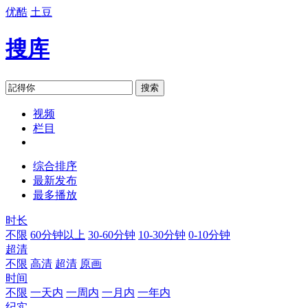
优酷
土豆
搜库
搜索
视频
栏目
综合排序
最新发布
最多播放
时长
不限
60分钟以上
30-60分钟
10-30分钟
0-10分钟
超清
不限
高清
超清
原画
时间
不限
一天内
一周内
一月内
一年内
纪实