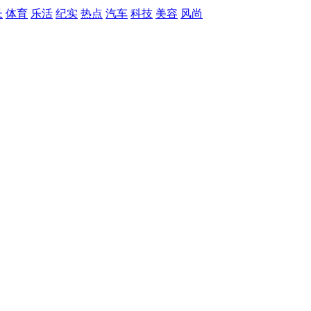
长
体育
乐活
纪实
热点
汽车
科技
美容
风尚