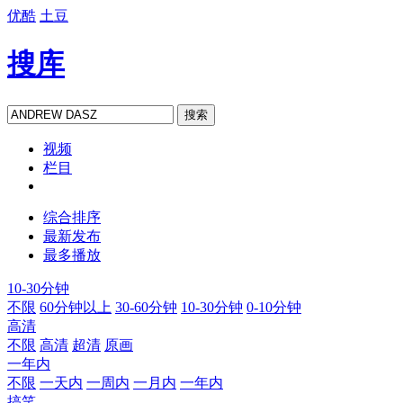
优酷
土豆
搜库
搜索
视频
栏目
综合排序
最新发布
最多播放
10-30分钟
不限
60分钟以上
30-60分钟
10-30分钟
0-10分钟
高清
不限
高清
超清
原画
一年内
不限
一天内
一周内
一月内
一年内
搞笑