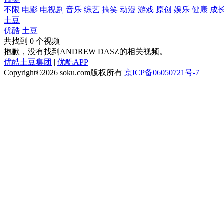
不限
电影
电视剧
音乐
综艺
搞笑
动漫
游戏
原创
娱乐
健康
成
土豆
优酷
土豆
共找到
0
个视频
抱歉，没有找到
ANDREW DASZ
的相关视频。
优酷土豆集团
|
优酷APP
Copyright©2026
soku.com版权所有
京ICP备06050721号-7