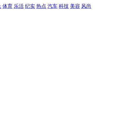
长
体育
乐活
纪实
热点
汽车
科技
美容
风尚