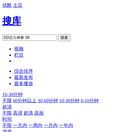
优酷
土豆
搜库
搜索
视频
栏目
综合排序
最新发布
最多播放
10-30分钟
不限
60分钟以上
30-60分钟
10-30分钟
0-10分钟
超清
不限
高清
超清
原画
时间
不限
一天内
一周内
一月内
一年内
游戏