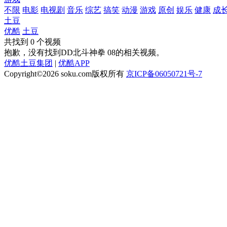
不限
电影
电视剧
音乐
综艺
搞笑
动漫
游戏
原创
娱乐
健康
成
土豆
优酷
土豆
共找到
0
个视频
抱歉，没有找到
DD北斗神拳 08
的相关视频。
优酷土豆集团
|
优酷APP
Copyright©2026
soku.com版权所有
京ICP备06050721号-7