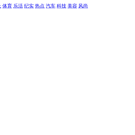
长
体育
乐活
纪实
热点
汽车
科技
美容
风尚