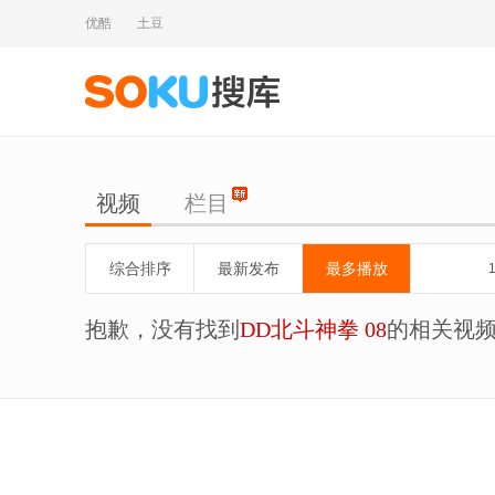
优酷
土豆
视频
栏目
综合排序
最新发布
最多播放
抱歉，没有找到
DD北斗神拳 08
的相关视