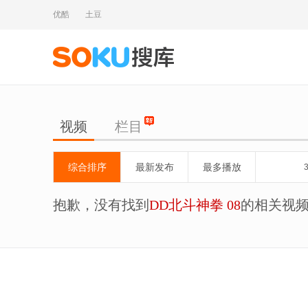
优酷
土豆
视频
栏目
综合排序
最新发布
最多播放
抱歉，没有找到
DD北斗神拳 08
的相关视