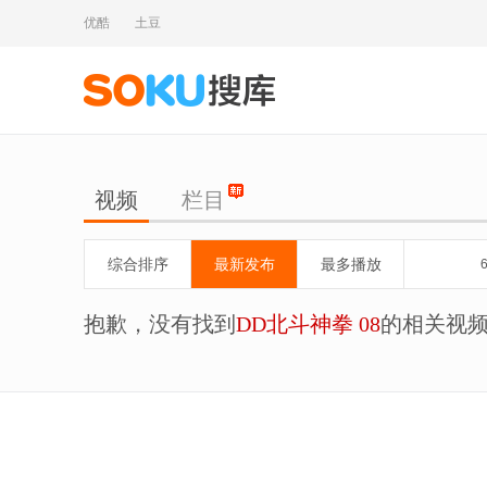
优酷
土豆
视频
栏目
综合排序
最新发布
最多播放
抱歉，没有找到
DD北斗神拳 08
的相关视