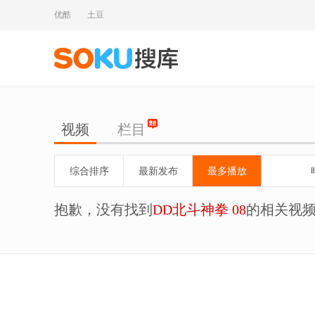
优酷
土豆
视频
栏目
综合排序
最新发布
最多播放
抱歉，没有找到
DD北斗神拳 08
的相关视