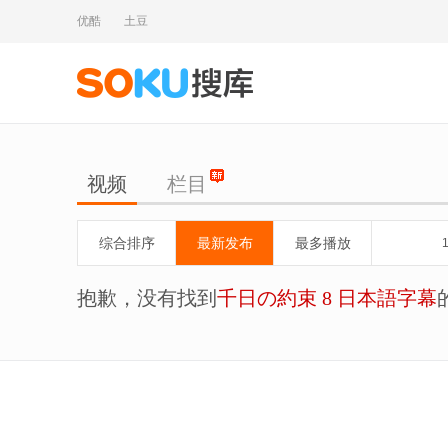
优酷
土豆
视频
栏目
综合排序
最新发布
最多播放
抱歉，没有找到
千日の約束 8 日本語字幕