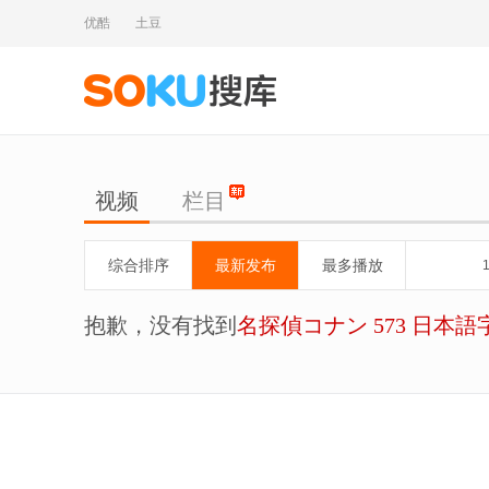
优酷
土豆
视频
栏目
综合排序
最新发布
最多播放
抱歉，没有找到
名探偵コナン 573 日本語