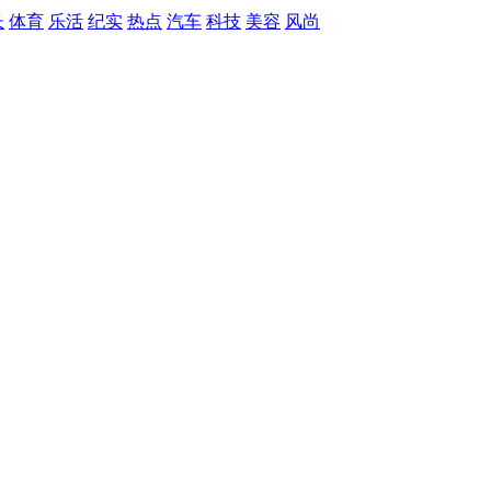
长
体育
乐活
纪实
热点
汽车
科技
美容
风尚