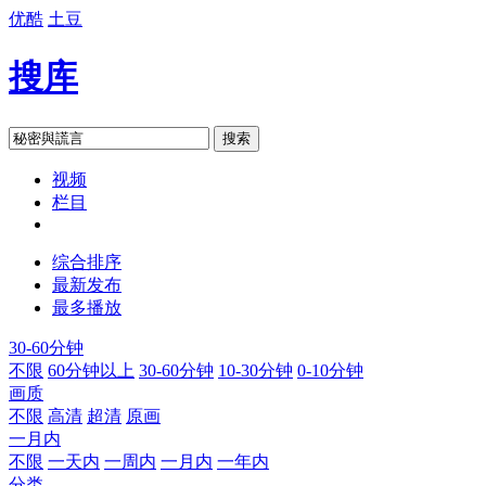
优酷
土豆
搜库
搜索
视频
栏目
综合排序
最新发布
最多播放
30-60分钟
不限
60分钟以上
30-60分钟
10-30分钟
0-10分钟
画质
不限
高清
超清
原画
一月内
不限
一天内
一周内
一月内
一年内
分类