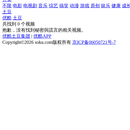
不限
电影
电视剧
音乐
综艺
搞笑
动漫
游戏
原创
娱乐
健康
成
土豆
优酷
土豆
共找到
0
个视频
抱歉，没有找到
秘密與謊言
的相关视频。
优酷土豆集团
|
优酷APP
Copyright©2026
soku.com版权所有
京ICP备06050721号-7