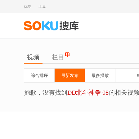
优酷
土豆
视频
栏目
综合排序
最新发布
最多播放
抱歉，没有找到
DD北斗神拳 08
的相关视