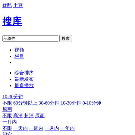
优酷
土豆
搜库
搜索
视频
栏目
综合排序
最新发布
最多播放
10-30分钟
不限
60分钟以上
30-60分钟
10-30分钟
0-10分钟
原画
不限
高清
超清
原画
一月内
不限
一天内
一周内
一月内
一年内
纪实